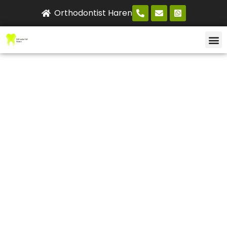
Orthodontist Haren
ONZICHT
NIEUW
ONLI